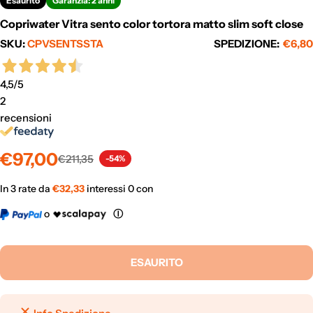
Esaurito
Garanzia: 2 anni
Copriwater Vitra sento color tortora matto slim soft close
SKU:
CPVSENTSSTA
SPEDIZIONE:
€6,80
4,5
/5
2
recensioni
Prezzo
Prezzo
€97,00
€211,35
-54%
di
normale
vendita
In 3 rate da
€
32,33
interessi 0 con
o
Ⓘ
ESAURITO