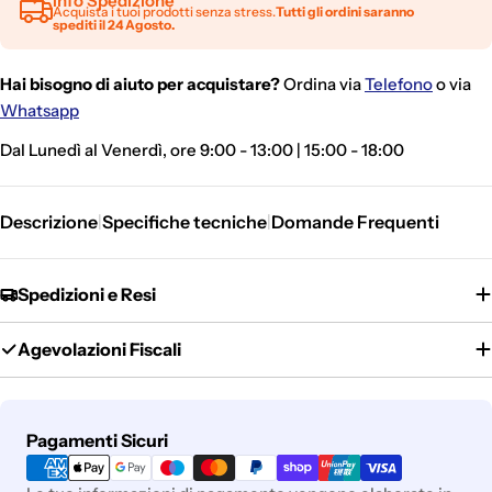
Info Spedizione
Acquista i tuoi prodotti senza stress.
Tutti gli ordini saranno
spediti il 24 Agosto.
Hai bisogno di aiuto per acquistare?
Ordina via
Telefono
o via
Whatsapp
Dal Lunedì al Venerdì, ore 9:00 - 13:00 | 15:00 - 18:00
Descrizione
Specifiche tecniche
Domande Frequenti
|
|
Spedizioni e Resi
Agevolazioni Fiscali
Metodi
Pagamenti Sicuri
di
pagamento