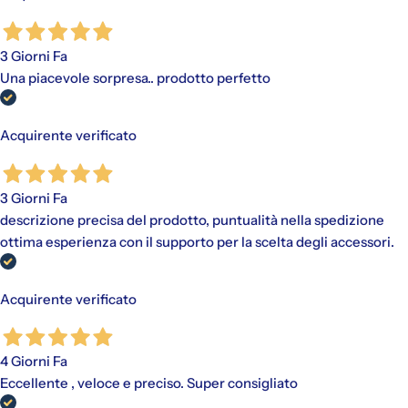
pagamento scelto, senza alcun costo aggiuntivo.
"Paga in 3 rate"
è un finanziamento senza interessi per gli
acquisti idonei (da €30,00 a €2.000,00).
3 Giorni Fa
Disponibile con PayPal e tramite Scalapay (VISA, Mastercard
Una piacevole sorpresa.. prodotto perfetto
e AMEX).
Al momento dell'acquisto, viene effettuato un pagamento
iniziale a cui fanno seguito rate mensili. Il valore include
eventuali costi di spedizione calcolati al checkout.
Acquirente verificato
3 Giorni Fa
descrizione precisa del prodotto, puntualità nella spedizione
ottima esperienza con il supporto per la scelta degli accessori.
Acquirente verificato
4 Giorni Fa
Eccellente , veloce e preciso. Super consigliato