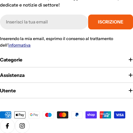
dedicate e notizie di settore!
E-
ISCRIZIONE
mail
Inserendo la mia email, esprimo il consenso al trattamento
dell'
informativa
Categorie
Assistenza
Utente
Metodi
di
pagamento
Facebook
Instagram