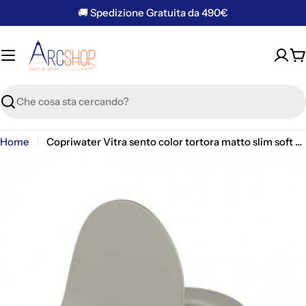
Vai
🚚 Spedizione Gratuita da 490€
al
contenuto
C
Ricerca
Home
Copriwater Vitra sento color tortora matto slim soft close