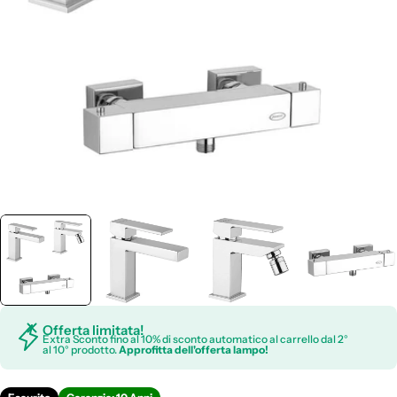
Apri supporto 0 in modalità modale
Offerta limitata!
Extra Sconto fino al 10% di sconto automatico al carrello dal 2°
al 10° prodotto.
Approfitta dell'offerta lampo!