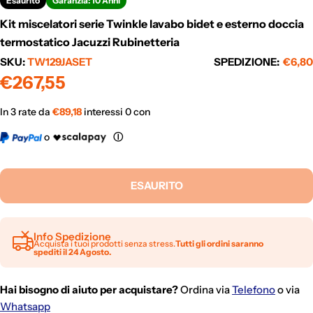
Esaurito
Garanzia: 10 Anni
Kit miscelatori serie Twinkle lavabo bidet e esterno doccia
termostatico Jacuzzi Rubinetteria
SKU:
TW129JASET
SPEDIZIONE:
€6,80
Prezzo
€267,55
normale
In 3 rate da
€
89,18
interessi 0 con
o
Ⓘ
ESAURITO
Info Spedizione
Acquista i tuoi prodotti senza stress.
Tutti gli ordini saranno
spediti il 24 Agosto.
Hai bisogno di aiuto per acquistare?
Ordina via
Telefono
o via
Whatsapp