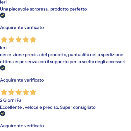
Ieri
Una piacevole sorpresa.. prodotto perfetto
Gli addebiti avverranno automaticamente sul metodo di
pagamento scelto, senza alcun costo aggiuntivo.
"Paga in 3 rate"
è un finanziamento senza interessi per gli
Acquirente verificato
acquisti idonei (da €30,00 a €2.000,00).
Disponibile con PayPal e tramite Scalapay (VISA, Mastercard
e AMEX).
Ieri
Al momento dell'acquisto, viene effettuato un pagamento
iniziale a cui fanno seguito rate mensili. Il valore include
descrizione precisa del prodotto, puntualità nella spedizione
eventuali costi di spedizione calcolati al checkout.
ottima esperienza con il supporto per la scelta degli accessori.
Acquirente verificato
2 Giorni Fa
Eccellente , veloce e preciso. Super consigliato
Acquirente verificato