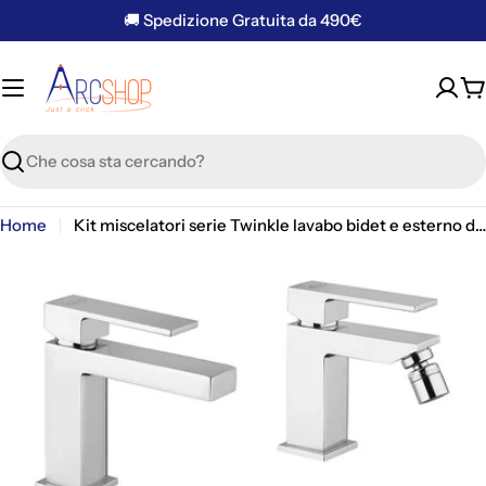
Vai
🚚 Spedizione Gratuita da 490€
al
contenuto
C
Ricerca
Home
Kit miscelatori serie Twinkle lavabo bidet e esterno doccia termostatico Jacuzzi Rubinetteria