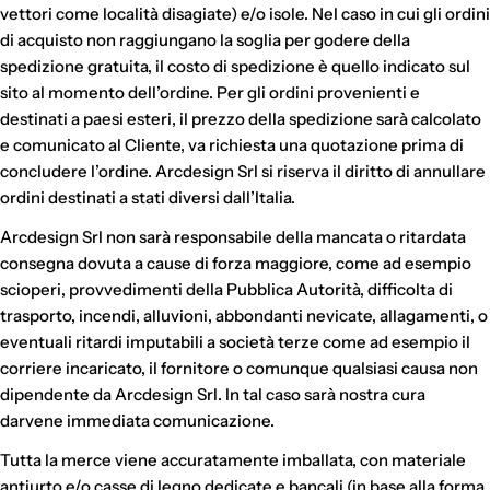
vettori come località disagiate) e/o isole. Nel caso in cui gli ordini
di acquisto non raggiungano la soglia per godere della
spedizione gratuita, il costo di spedizione è quello indicato sul
sito al momento dell’ordine. Per gli ordini provenienti e
destinati a paesi esteri, il prezzo della spedizione sarà calcolato
e comunicato al Cliente, va richiesta una quotazione prima di
concludere l’ordine. Arcdesign Srl si riserva il diritto di annullare
ordini destinati a stati diversi dall’Italia.
Arcdesign
Srl
non sarà responsabile della mancata o ritardata
consegna dovuta a cause di forza maggiore, come ad esempio
scioperi, provvedimenti della Pubblica Autorità, difficolta di
trasporto, incendi, alluvioni, abbondanti nevicate, allagamenti, o
eventuali ritardi imputabili a società terze come ad esempio il
corriere incaricato, il fornitore o comunque qualsiasi causa non
dipendente da Arcdesign
Srl
. In tal caso sarà nostra cura
darvene immediata comunicazione.
Tutta la merce viene accuratamente imballata, con materiale
antiurto e/o casse di legno dedicate e bancali (in base alla forma,