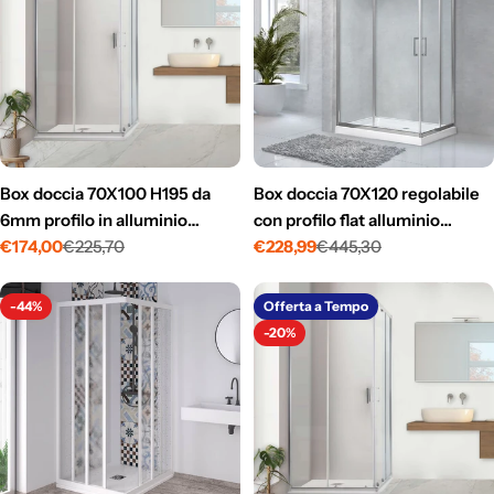
Box doccia 70X100 H195 da
Box doccia 70X120 regolabile
6mm profilo in alluminio
con profilo flat alluminio
cromo vetro trasparente
€174,00
€225,70
cromato cristallo trasparente 6
€228,99
€445,30
Prezzo
Prezzo
Prezzo
Prezzo
mm due ante scorrevoli h 195
di
normale
di
normale
vendita
vendita
-44%
Offerta a Tempo
-20%