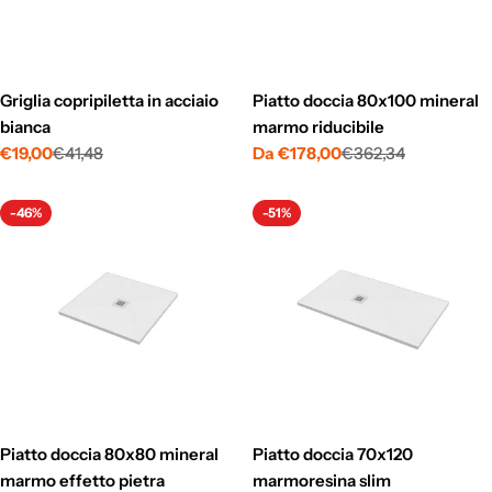
Griglia copripiletta in acciaio
Piatto doccia 80x100 mineral
bianca
marmo riducibile
€19,00
€41,48
Da €178,00
€362,34
Prezzo
Prezzo
Prezzo
Prezzo
di
normale
di
normale
vendita
vendita
-46%
-51%
Piatto doccia 80x80 mineral
Piatto doccia 70x120
marmo effetto pietra
marmoresina slim