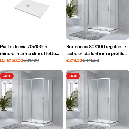
Piatto doccia 70x100 in
Box doccia 80X100 regolabile
mineral marmo slim effetto
lastra cristallo 6 mm e profilo
pietra
Da €156,00
€317,20
flat alluminio cromo due ante
€219,00
€445,30
Prezzo
Prezzo
Prezzo
Prezzo
scorrevoli h 195
di
normale
di
normale
vendita
vendita
-49%
-48%