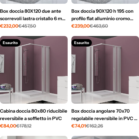
Box doccia 80X120 due ante
Box doccia 90X120 h 195 con
scorrevoli lastra cristallo 6 mm
profilo flat alluminio cromo
profilo flat alluminio cromo
€232,00
€457,50
lastra cristallo 6 mm due ante
€239,00
€463,60
Prezzo
Prezzo
Prezzo
Prezzo
regolabile h 195
scorrevoli
di
normale
di
normale
vendita
vendita
Esaurito
Esaurito
Cabina doccia 80x80 riducibile
Box doccia angolare 70x70
reversibile a soffietto in PVC
regolabile reversibile in PVC a
€84,00
€178,12
soffietto
€74,01
€162,26
Prezzo
Prezzo
Prezzo
Prezzo
di
normale
di
normale