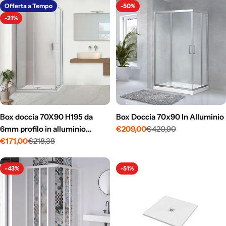
vendita
vendita
Offerta a Tempo
-50%
-21%
Box doccia 70X90 H195 da
Box Doccia 70x90 In Alluminio
6mm profilo in alluminio
€209,00
€420,90
Prezzo
Prezzo
cromo e cristallo trasparente
€171,00
€218,38
di
normale
Prezzo
Prezzo
vendita
di
normale
vendita
-43%
-51%