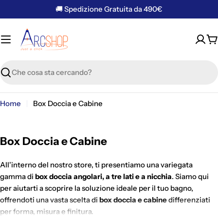
Vai
🚚 Spedizione Gratuita da 490€
al
contenuto
C
Ricerca
Home
Box Doccia e Cabine
Box Doccia e Cabine
All'interno del nostro store, ti presentiamo una variegata
gamma di
box doccia angolari, a tre lati e a nicchia
. Siamo qui
per aiutarti a scoprire la soluzione ideale per il tuo bagno,
offrendoti una vasta scelta di
box doccia
e cabine
differenziati
per forma, misura e finitura.