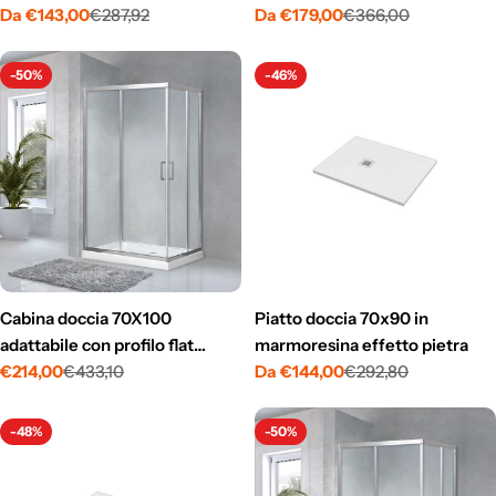
Da €143,00
€287,92
Da €179,00
€366,00
Prezzo
Prezzo
Prezzo
Prezzo
di
normale
di
normale
vendita
vendita
-50%
-46%
Cabina doccia 70X100
Piatto doccia 70x90 in
adattabile con profilo flat
marmoresina effetto pietra
alluminio cromo lastra cristallo
€214,00
€433,10
Da €144,00
€292,80
Prezzo
Prezzo
Prezzo
Prezzo
6 mm due ante scorrevoli h 195
di
normale
di
normale
vendita
vendita
-48%
-50%