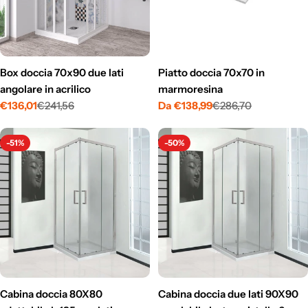
Box doccia 70x90 due lati
Piatto doccia 70x70 in
angolare in acrilico
marmoresina
€136,01
€241,56
Da €138,99
€286,70
Prezzo
Prezzo
Prezzo
Prezzo
di
normale
di
normale
vendita
vendita
-51%
-50%
Cabina doccia 80X80
Cabina doccia due lati 90X90