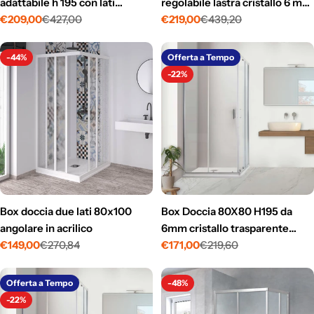
adattabile h 195 con lati
regolabile lastra cristallo 6 mm
scorrevoli
€209,00
€427,00
e profilo flat alluminio cromo h
€219,00
€439,20
Prezzo
Prezzo
Prezzo
Prezzo
195
di
normale
di
normale
vendita
vendita
-44%
Offerta a Tempo
-22%
Box doccia due lati 80x100
Box Doccia 80X80 H195 da
angolare in acrilico
6mm cristallo trasparente
€149,00
€270,84
mod. Easy 2 Ante Scorrevoli
€171,00
€219,60
Prezzo
Prezzo
Prezzo
Prezzo
di
normale
di
normale
vendita
vendita
Offerta a Tempo
-48%
-22%