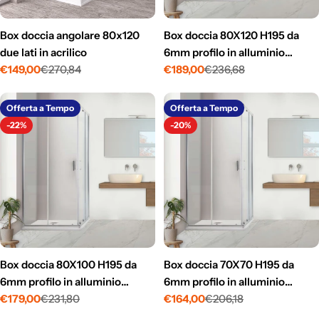
Box doccia angolare 80x120
Box doccia 80X120 H195 da
due lati in acrilico
6mm profilo in alluminio
€149,00
€270,84
cromo e cristallo trasparente
€189,00
€236,68
Prezzo
Prezzo
Prezzo
Prezzo
di
normale
di
normale
vendita
vendita
Offerta a Tempo
Offerta a Tempo
-22%
-20%
Box doccia 80X100 H195 da
Box doccia 70X70 H195 da
6mm profilo in alluminio
6mm profilo in alluminio
cromo e cristallo trasparente
€179,00
€231,80
cromo e cristallo trasparente
€164,00
€206,18
Prezzo
Prezzo
Prezzo
Prezzo
di
normale
di
normale