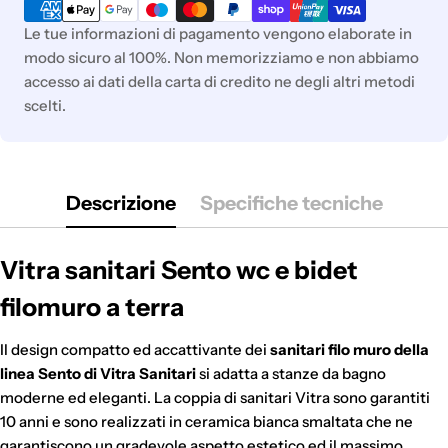
di
pagamento
Le tue informazioni di pagamento vengono elaborate in
modo sicuro al 100%. Non memorizziamo e non abbiamo
accesso ai dati della carta di credito ne degli altri metodi
scelti.
Descrizione
Specifiche tecniche
Vitra sanitari Sento wc e bidet
filomuro a terra
Il design compatto ed accattivante dei
sanitari filo muro della
linea Sento di Vitra Sanitari
si adatta a stanze da bagno
moderne ed eleganti. La coppia di sanitari Vitra sono garantiti
10 anni e sono realizzati in ceramica bianca smaltata che ne
garantiscono un gradevole aspetto estetico ed il massimo