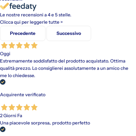
Le nostre recensioni a 4 e 5 stelle.
Clicca qui per leggerle tutte >
Precedente
Successivo
Gli addebiti avverranno automaticamente sul metodo di
pagamento scelto, senza alcun costo aggiuntivo.
Oggi
"Paga in 3 rate"
è un finanziamento senza interessi per gli
Estremamente soddisfatto del prodotto acquistato. Ottima
acquisti idonei (da €30,00 a €2.000,00).
qualità prezzo. Lo consiglierei assolutamente a un amico che
Disponibile con PayPal e tramite Scalapay (VISA, Mastercard
me lo chiedesse.
e AMEX).
Al momento dell'acquisto, viene effettuato un pagamento
iniziale a cui fanno seguito rate mensili. Il valore include
eventuali costi di spedizione calcolati al checkout.
Acquirente verificato
2 Giorni Fa
Una piacevole sorpresa.. prodotto perfetto