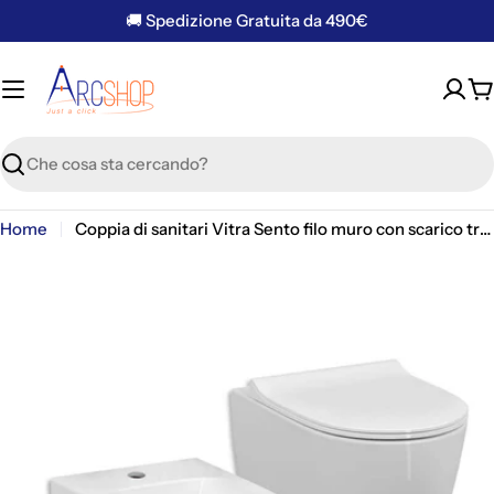
Vai
🚚 Spedizione Gratuita da 490€
al
contenuto
C
Ricerca
Home
Coppia di sanitari Vitra Sento filo muro con scarico traslato