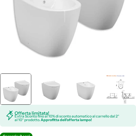
Apri supporto 0 in modalità modale
Offerta limitata!
Extra Sconto fino al 10% di sconto automatico al carrello dal 2°
al 10° prodotto.
Approfitta dell'offerta lampo!