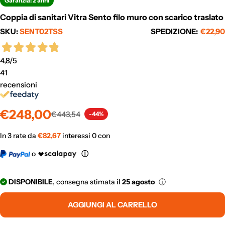
Garanzia: 2 anni
Coppia di sanitari Vitra Sento filo muro con scarico traslato
SKU:
SENT02TSS
SPEDIZIONE:
€22,90
4,8
/5
41
recensioni
Prezzo
Prezzo
€248,00
€443,54
-44%
di
normale
vendita
In 3 rate da
€
82,67
interessi 0 con
o
Ⓘ
DISPONIBILE
, consegna stimata il
25 agosto
ⓘ
AGGIUNGI AL CARRELLO