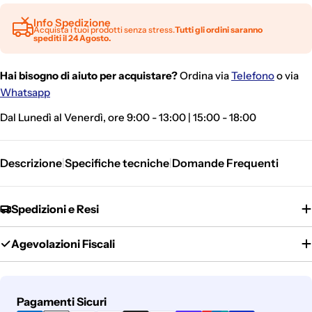
Info Spedizione
Acquista i tuoi prodotti senza stress.
Tutti gli ordini saranno
spediti il 24 Agosto.
Hai bisogno di aiuto per acquistare?
Ordina via
Telefono
o via
Whatsapp
Dal Lunedì al Venerdì, ore 9:00 - 13:00 | 15:00 - 18:00
Descrizione
Specifiche tecniche
Domande Frequenti
|
|
Spedizioni e Resi
Agevolazioni Fiscali
Metodi
Pagamenti Sicuri