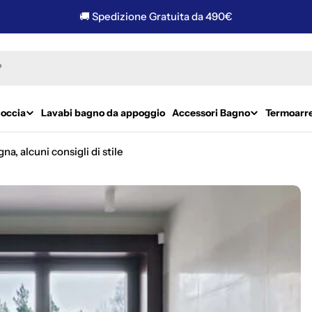
🚚 Spedizione Gratuita da 490€
doccia
Lavabi bagno da appoggio
Accessori Bagno
Termoarr
a, alcuni consigli di stile