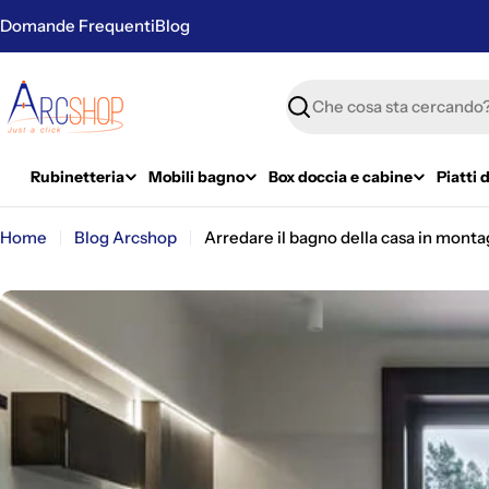
Vai
Domande Frequenti
Blog
al
contenuto
Ricerca
Rubinetteria
Mobili bagno
Box doccia e cabine
Piatti 
Home
Blog Arcshop
Arredare il bagno della casa in montagn