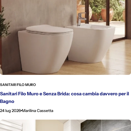
c
s
h
o
p
SANITARI FILO MURO
Sanitari Filo Muro e Senza Brida: cosa cambia davvero per il
Bagno
24 lug 2026
Marilina Cassetta