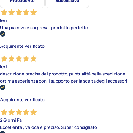
Precedente
Successivo
Ieri
Gli addebiti avverranno automaticamente sul metodo di
pagamento scelto, senza alcun costo aggiuntivo.
Una piacevole sorpresa.. prodotto perfetto
"Paga in 3 rate"
è un finanziamento senza interessi per gli
acquisti idonei (da €30,00 a €2.000,00).
Disponibile con PayPal e tramite Scalapay (VISA, Mastercard
Acquirente verificato
e AMEX).
Al momento dell'acquisto, viene effettuato un pagamento
iniziale a cui fanno seguito rate mensili. Il valore include
Ieri
eventuali costi di spedizione calcolati al checkout.
descrizione precisa del prodotto, puntualità nella spedizione
ottima esperienza con il supporto per la scelta degli accessori.
Acquirente verificato
2 Giorni Fa
Eccellente , veloce e preciso. Super consigliato