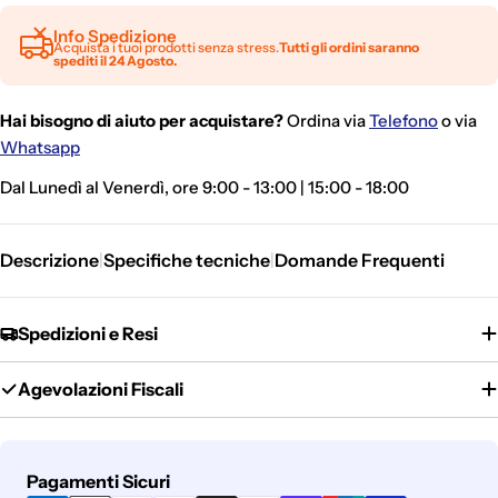
Info Spedizione
Acquista i tuoi prodotti senza stress.
Tutti gli ordini saranno
spediti il 24 Agosto.
Hai bisogno di aiuto per acquistare?
Ordina via
Telefono
o via
Whatsapp
Dal Lunedì al Venerdì, ore 9:00 - 13:00 | 15:00 - 18:00
Descrizione
Specifiche tecniche
Domande Frequenti
|
|
Spedizioni e Resi
Agevolazioni Fiscali
Metodi
Pagamenti Sicuri