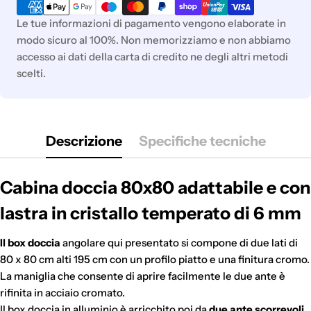
di
pagamento
Le tue informazioni di pagamento vengono elaborate in
modo sicuro al 100%. Non memorizziamo e non abbiamo
accesso ai dati della carta di credito ne degli altri metodi
scelti.
Descrizione
Specifiche tecniche
Cabina doccia 80x80 adattabile e con
lastra in cristallo temperato di 6 mm
Il box doccia
angolare qui presentato si compone di due lati di
80 x 80 cm alti 195 cm con un profilo piatto e una finitura cromo.
La maniglia che consente di aprire facilmente le due ante è
rifinita in acciaio cromato.
Il box doccia in alluminio è arricchito poi da
due ante scorrevoli