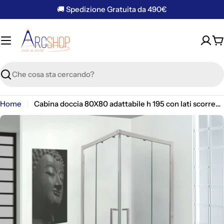
Vai
🚚 Spedizione Gratuita da 490€
al
contenuto
C
Ricerca
Home
Cabina doccia 80X80 adattabile h 195 con lati scorrevoli