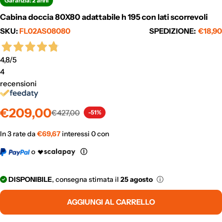
Garanzia: 2 anni
Cabina doccia 80X80 adattabile h 195 con lati scorrevoli
SKU:
FL02AS08080
SPEDIZIONE:
€18,90
4,8
/5
4
recensioni
Prezzo
Prezzo
€209,00
€427,00
-51%
di
normale
vendita
In 3 rate da
€
69,67
interessi 0 con
o
Ⓘ
DISPONIBILE
, consegna stimata il
25 agosto
ⓘ
AGGIUNGI AL CARRELLO