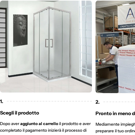
1.
2.
Scegli il prodotto
Pronto in meno di
Dopo aver
aggiunto al carrello
il prodotto e aver
Mediamente impieg
completato il pagamento inizierà il processo di
preparare il tuo ordi