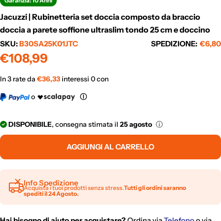
Garanzia: 10 Anni
Jacuzzi | Rubinetteria set doccia composto da braccio
doccia a parete soffione ultraslim tondo 25 cm e doccino
SKU:
B30SA25K01JTC
SPEDIZIONE:
€6,80
Prezzo
€108,99
normale
In 3 rate da
€
36,33
interessi 0 con
o
Ⓘ
DISPONIBILE
, consegna stimata il
25 agosto
ⓘ
AGGIUNGI AL CARRELLO
Info Spedizione
Acquista i tuoi prodotti senza stress.
Tutti gli ordini saranno
spediti il 24 Agosto.
Hai bisogno di aiuto per acquistare?
Ordina via
Telefono
o via