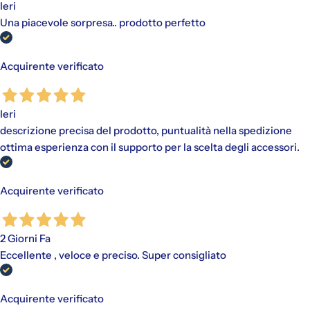
Ieri
Una piacevole sorpresa.. prodotto perfetto
Gli addebiti avverranno automaticamente sul metodo di
pagamento scelto, senza alcun costo aggiuntivo.
"Paga in 3 rate"
è un finanziamento senza interessi per gli
Acquirente verificato
acquisti idonei (da €30,00 a €2.000,00).
Disponibile con PayPal e tramite Scalapay (VISA, Mastercard
e AMEX).
Ieri
Al momento dell'acquisto, viene effettuato un pagamento
iniziale a cui fanno seguito rate mensili. Il valore include
descrizione precisa del prodotto, puntualità nella spedizione
eventuali costi di spedizione calcolati al checkout.
ottima esperienza con il supporto per la scelta degli accessori.
Acquirente verificato
2 Giorni Fa
Eccellente , veloce e preciso. Super consigliato
Acquirente verificato