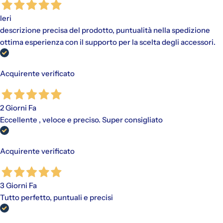
"Paga in 3 rate"
è un finanziamento senza interessi per gli
acquisti idonei (da €30,00 a €2.000,00).
Ieri
descrizione precisa del prodotto, puntualità nella spedizione
Disponibile con PayPal e tramite Scalapay (VISA, Mastercard
e AMEX).
ottima esperienza con il supporto per la scelta degli accessori.
Al momento dell'acquisto, viene effettuato un pagamento
iniziale a cui fanno seguito rate mensili. Il valore include
eventuali costi di spedizione calcolati al checkout.
Acquirente verificato
2 Giorni Fa
Eccellente , veloce e preciso. Super consigliato
Acquirente verificato
3 Giorni Fa
Tutto perfetto, puntuali e precisi