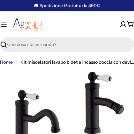
Vai
🚚 Spedizione Gratuita da 490€
al
contenuto
C
Ricerca
Home
Kit miscelatori lavabo bidet e incasso doccia con deviatore serie Tosca nero opaco Jacuzzi Rubinetteria