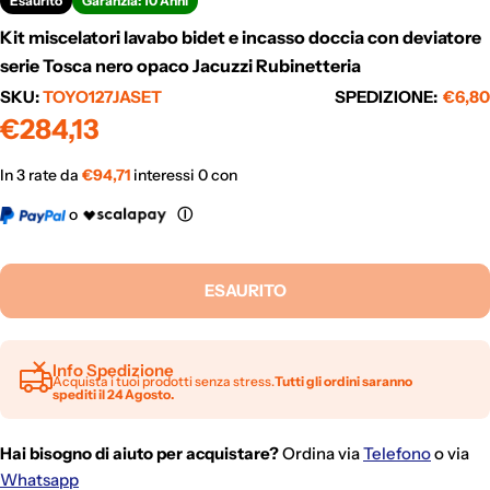
Esaurito
Garanzia: 10 Anni
Kit miscelatori lavabo bidet e incasso doccia con deviatore
serie Tosca nero opaco Jacuzzi Rubinetteria
SKU:
TOYO127JASET
SPEDIZIONE:
€6,80
Prezzo
€284,13
normale
In 3 rate da
€
94,71
interessi 0 con
o
Ⓘ
ESAURITO
Info Spedizione
Acquista i tuoi prodotti senza stress.
Tutti gli ordini saranno
spediti il 24 Agosto.
Hai bisogno di aiuto per acquistare?
Ordina via
Telefono
o via
Whatsapp