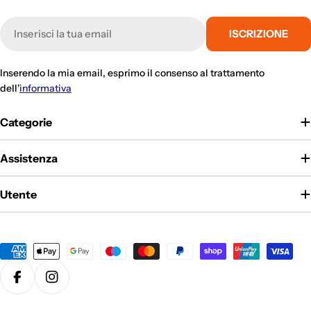
E-
ISCRIZIONE
mail
Inserendo la mia email, esprimo il consenso al trattamento
dell'
informativa
Categorie
Assistenza
Utente
Metodi
di
pagamento
Facebook
Instagram