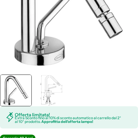
Apri supporto 0 in modalità modale
Offerta limitata!
Extra Sconto fino al 10% di sconto automatico al carrello dal 2°
al 10° prodotto.
Approfitta dell'offerta lampo!