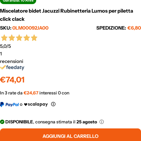
Garanzia: 10 Anni
Miscelatore bidet Jacuzzi Rubinetteria Lumos per piletta
click clack
SKU:
0LM00092JA00
SPEDIZIONE:
€6,80
5,0
/5
1
recensioni
Prezzo
€74,01
normale
In 3 rate da
€
24,67
interessi 0 con
o
Ⓘ
DISPONIBILE
, consegna stimata il
25 agosto
ⓘ
AGGIUNGI AL CARRELLO