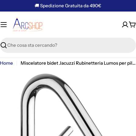
Vai
🚚 Spedizione Gratuita da 490€
al
contenuto
C
Ricerca
Home
Miscelatore bidet Jacuzzi Rubinetteria Lumos per piletta click clack