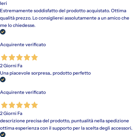
Ieri
Estremamente soddisfatto del prodotto acquistato. Ottima
qualità prezzo. Lo consiglierei assolutamente a un amico che
Gli addebiti avverranno automaticamente sul metodo di
me lo chiedesse.
pagamento scelto, senza alcun costo aggiuntivo.
"Paga in 3 rate"
è un finanziamento senza interessi per gli
acquisti idonei (da €30,00 a €2.000,00).
Acquirente verificato
Disponibile con PayPal e tramite Scalapay (VISA, Mastercard
e AMEX).
Al momento dell'acquisto, viene effettuato un pagamento
iniziale a cui fanno seguito rate mensili. Il valore include
2 Giorni Fa
eventuali costi di spedizione calcolati al checkout.
Una piacevole sorpresa.. prodotto perfetto
Acquirente verificato
2 Giorni Fa
descrizione precisa del prodotto, puntualità nella spedizione
ottima esperienza con il supporto per la scelta degli accessori.