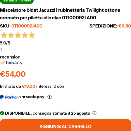
Garanzia: 10 Anni
Miscelatore bidet Jacuzzi | rubinetteria Twilight ottone
cromato per piletta clic clac 0TI00092JA00
SKU:
0TI00092JA00
SPEDIZIONE:
€6,80
5,0
/5
1
recensioni
Prezzo
€54,00
normale
In 3 rate da
€
18,00
interessi 0 con
o
Ⓘ
DISPONIBILE
, consegna stimata il
25 agosto
ⓘ
AGGIUNGI AL CARRELLO