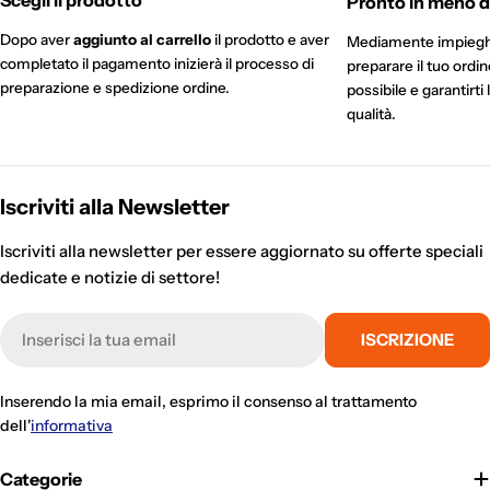
Scegli il prodotto
Pronto in meno di
Dopo aver
aggiunto al carrello
il prodotto e aver
Mediamente impieg
completato il pagamento inizierà il processo di
preparare il tuo ordi
preparazione e spedizione ordine.
possibile e garantirti 
qualità.
Iscriviti alla Newsletter
Iscriviti alla newsletter per essere aggiornato su offerte speciali
dedicate e notizie di settore!
E-
ISCRIZIONE
mail
Inserendo la mia email, esprimo il consenso al trattamento
dell'
informativa
Categorie