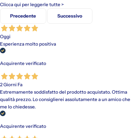
Clicca qui per leggerle tutte >
Precedente
Successivo
Gli addebiti avverranno automaticamente sul metodo di
Oggi
pagamento scelto, senza alcun costo aggiuntivo.
Esperienza molto positiva
"Paga in 3 rate"
è un finanziamento senza interessi per gli
acquisti idonei (da €30,00 a €2.000,00).
Disponibile con PayPal e tramite Scalapay (VISA, Mastercard
Acquirente verificato
e AMEX).
Al momento dell'acquisto, viene effettuato un pagamento
iniziale a cui fanno seguito rate mensili. Il valore include
eventuali costi di spedizione calcolati al checkout.
2 Giorni Fa
Estremamente soddisfatto del prodotto acquistato. Ottima
qualità prezzo. Lo consiglierei assolutamente a un amico che
me lo chiedesse.
Acquirente verificato