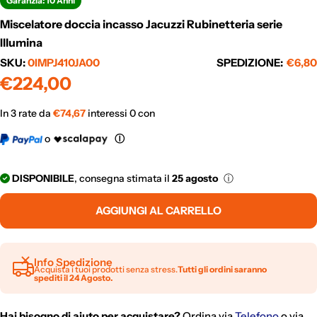
Garanzia: 10 Anni
Miscelatore doccia incasso Jacuzzi Rubinetteria serie
Illumina
SKU:
0IMPJ410JA00
SPEDIZIONE:
€6,80
Prezzo
€224,00
normale
In 3 rate da
€
74,67
interessi 0 con
o
Ⓘ
DISPONIBILE
, consegna stimata il
25 agosto
ⓘ
AGGIUNGI AL CARRELLO
Info Spedizione
Acquista i tuoi prodotti senza stress.
Tutti gli ordini saranno
spediti il 24 Agosto.
Hai bisogno di aiuto per acquistare?
Ordina via
Telefono
o via