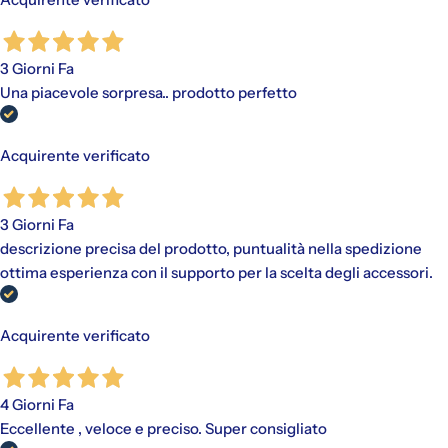
pagamento scelto, senza alcun costo aggiuntivo.
"Paga in 3 rate"
è un finanziamento senza interessi per gli
acquisti idonei (da €30,00 a €2.000,00).
3 Giorni Fa
Disponibile con PayPal e tramite Scalapay (VISA, Mastercard
Una piacevole sorpresa.. prodotto perfetto
e AMEX).
Al momento dell'acquisto, viene effettuato un pagamento
iniziale a cui fanno seguito rate mensili. Il valore include
eventuali costi di spedizione calcolati al checkout.
Acquirente verificato
3 Giorni Fa
descrizione precisa del prodotto, puntualità nella spedizione
ottima esperienza con il supporto per la scelta degli accessori.
Acquirente verificato
4 Giorni Fa
Eccellente , veloce e preciso. Super consigliato