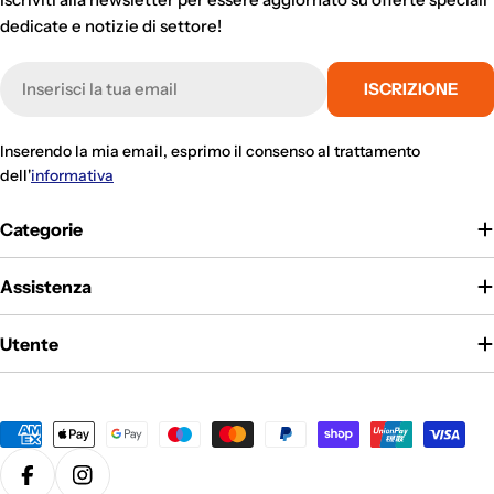
dedicate e notizie di settore!
E-
ISCRIZIONE
mail
Inserendo la mia email, esprimo il consenso al trattamento
dell'
informativa
Categorie
Assistenza
Utente
Metodi
di
pagamento
Facebook
Instagram