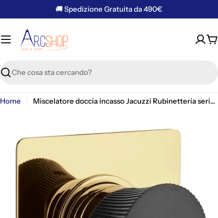
Vai
🚚 Spedizione Gratuita da 490€
al
contenuto
C
Ricerca
Home
Miscelatore doccia incasso Jacuzzi Rubinetteria serie Illumina