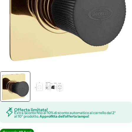
Apri supporto 0 in modalità modale
Offerta limitata!
Extra Sconto fino al 10% di sconto automatico al carrello dal 2°
al 10° prodotto.
Approfitta dell'offerta lampo!