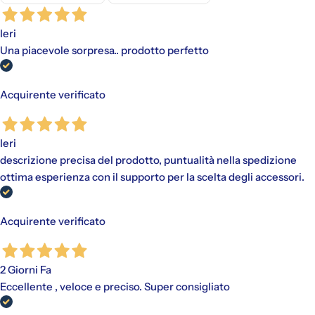
Ieri
Gli addebiti avverranno automaticamente sul metodo di
Una piacevole sorpresa.. prodotto perfetto
pagamento scelto, senza alcun costo aggiuntivo.
"Paga in 3 rate"
è un finanziamento senza interessi per gli
acquisti idonei (da €30,00 a €2.000,00).
Acquirente verificato
Disponibile con PayPal e tramite Scalapay (VISA, Mastercard
e AMEX).
Al momento dell'acquisto, viene effettuato un pagamento
iniziale a cui fanno seguito rate mensili. Il valore include
Ieri
eventuali costi di spedizione calcolati al checkout.
descrizione precisa del prodotto, puntualità nella spedizione
ottima esperienza con il supporto per la scelta degli accessori.
Acquirente verificato
2 Giorni Fa
Eccellente , veloce e preciso. Super consigliato