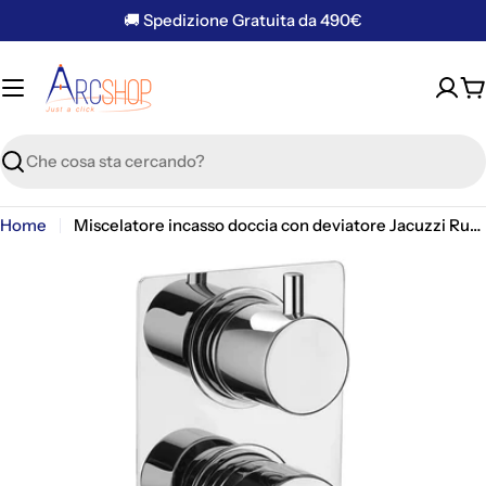
Vai
🚚 Spedizione Gratuita da 490€
al
contenuto
C
Ricerca
Home
Miscelatore incasso doccia con deviatore Jacuzzi Rubinetteria serie Fiamma