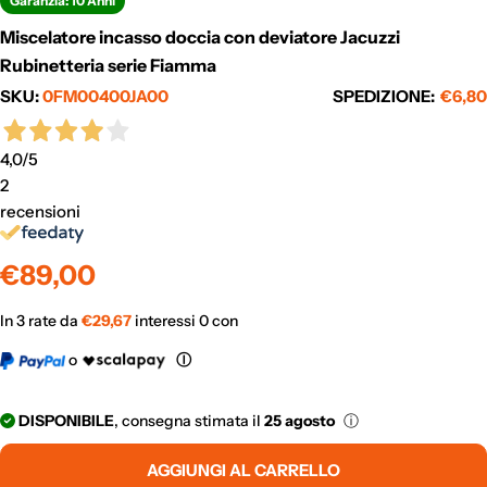
Garanzia: 10 Anni
Miscelatore incasso doccia con deviatore Jacuzzi
Rubinetteria serie Fiamma
SKU:
0FM00400JA00
SPEDIZIONE:
€6,80
4,0
/5
2
recensioni
Prezzo
€89,00
normale
In 3 rate da
€
29,67
interessi 0 con
o
Ⓘ
DISPONIBILE
, consegna stimata il
25 agosto
ⓘ
AGGIUNGI AL CARRELLO