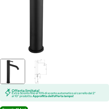
Apri supporto 0 in modalità modale
Offerta limitata!
Extra Sconto fino al 10% di sconto automatico al carrello dal 2°
al 10° prodotto.
Approfitta dell'offerta lampo!