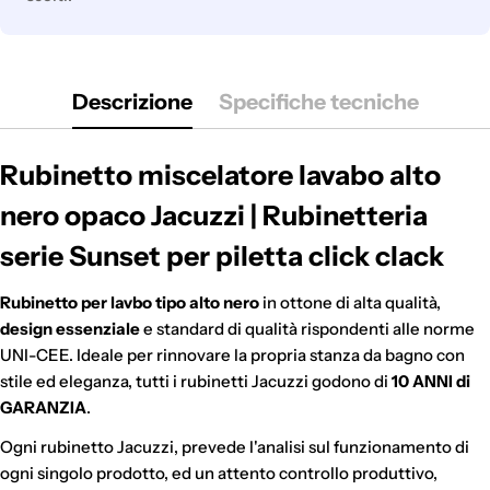
Disponibile con PayPal e tramite Scalapay (VISA, Mastercard
e AMEX).
Al momento dell'acquisto, viene effettuato un pagamento
iniziale a cui fanno seguito rate mensili. Il valore include
Descrizione
Specifiche tecniche
eventuali costi di spedizione calcolati al checkout.
Rubinetto miscelatore lavabo alto
nero opaco Jacuzzi | Rubinetteria
serie Sunset per piletta click clack
Rubinetto per lavbo tipo alto nero
in ottone di alta qualità,
design essenziale
e standard di qualità rispondenti alle norme
UNI-CEE. Ideale per rinnovare la propria stanza da bagno con
stile ed eleganza, tutti i rubinetti Jacuzzi godono di
10 ANNI di
GARANZIA
.
Ogni rubinetto Jacuzzi, prevede l'analisi sul funzionamento di
ogni singolo prodotto, ed un attento controllo produttivo,