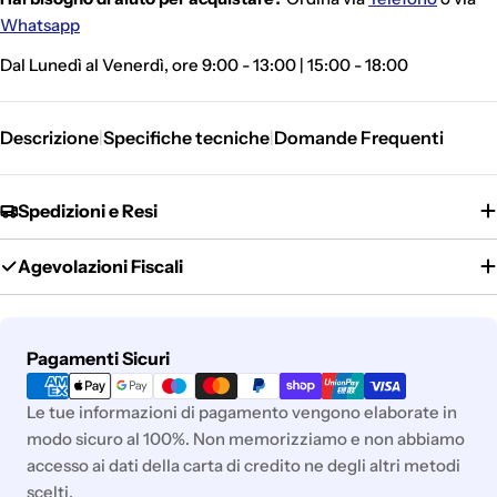
Whatsapp
Dal Lunedì al Venerdì, ore 9:00 - 13:00 | 15:00 - 18:00
Descrizione
Specifiche tecniche
Domande Frequenti
|
|
Spedizioni e Resi
Agevolazioni Fiscali
Metodi
Pagamenti Sicuri
di
pagamento
Le tue informazioni di pagamento vengono elaborate in
Gli addebiti avverranno automaticamente sul metodo di
modo sicuro al 100%. Non memorizziamo e non abbiamo
pagamento scelto, senza alcun costo aggiuntivo.
accesso ai dati della carta di credito ne degli altri metodi
"Paga in 3 rate"
è un finanziamento senza interessi per gli
acquisti idonei (da €30,00 a €2.000,00).
scelti.