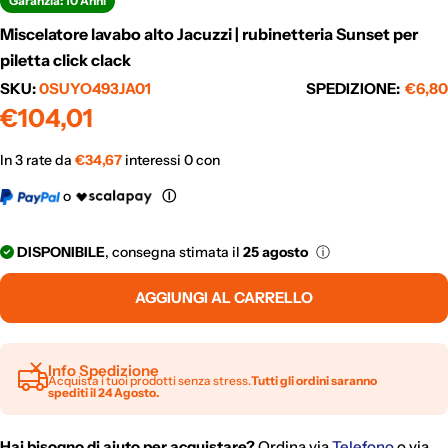
Garanzia: 10 Anni
Miscelatore lavabo alto Jacuzzi | rubinetteria Sunset per
piletta click clack
SKU:
0SUYO493JA01
SPEDIZIONE:
€6,80
Prezzo
€104,01
normale
In 3 rate da
€
34,67
interessi 0 con
o
Ⓘ
DISPONIBILE
, consegna stimata il
25 agosto
ⓘ
AGGIUNGI AL CARRELLO
Info Spedizione
Acquista i tuoi prodotti senza stress.
Tutti gli ordini saranno
spediti il 24 Agosto.
Hai bisogno di aiuto per acquistare?
Ordina via
Telefono
o via