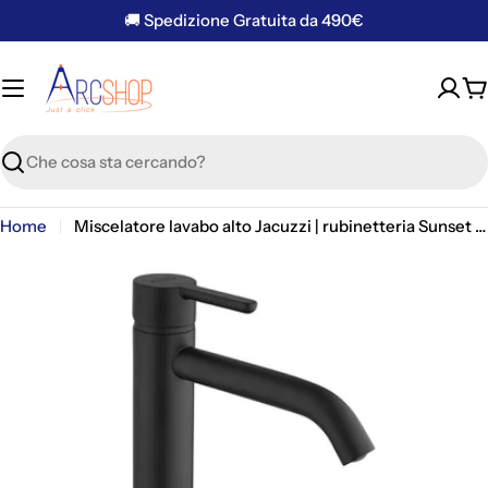
Vai
🚚 Spedizione Gratuita da 490€
al
contenuto
C
Ricerca
Home
Miscelatore lavabo alto Jacuzzi | rubinetteria Sunset per piletta click clack