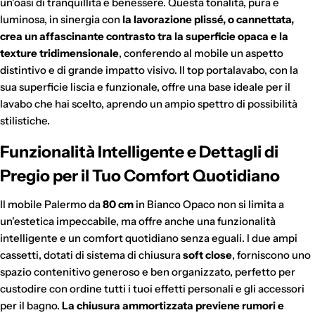
un'oasi di tranquillità e benessere. Questa tonalità, pura e
luminosa, in sinergia con
la lavorazione plissé, o cannettata,
crea un affascinante contrasto tra la superficie opaca e la
texture tridimensionale
, conferendo al mobile un aspetto
distintivo e di grande impatto visivo. Il top portalavabo, con la
sua superficie liscia e funzionale, offre una base ideale per il
lavabo che hai scelto, aprendo un ampio spettro di possibilità
stilistiche.
Funzionalità Intelligente e Dettagli di
Pregio per il Tuo Comfort Quotidiano
Il mobile Palermo da
80 cm
in Bianco Opaco non si limita a
un'estetica impeccabile, ma offre anche una funzionalità
intelligente e un comfort quotidiano senza eguali. I due ampi
cassetti, dotati di sistema di chiusura
soft close
, forniscono uno
spazio contenitivo generoso e ben organizzato, perfetto per
custodire con ordine tutti i tuoi effetti personali e gli accessori
per il bagno.
La chiusura ammortizzata previene rumori e