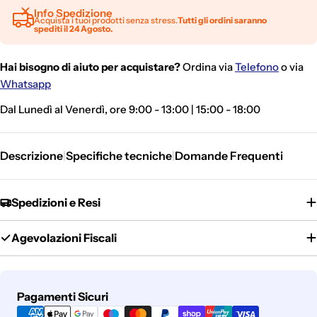
Info Spedizione
Acquista i tuoi prodotti senza stress.
Tutti gli ordini saranno
spediti il 24 Agosto.
Hai bisogno di aiuto per acquistare?
Ordina via
Telefono
o via
Whatsapp
Dal Lunedì al Venerdì, ore 9:00 - 13:00 | 15:00 - 18:00
Descrizione
Specifiche tecniche
Domande Frequenti
|
|
Spedizioni e Resi
Agevolazioni Fiscali
Metodi
Pagamenti Sicuri
di