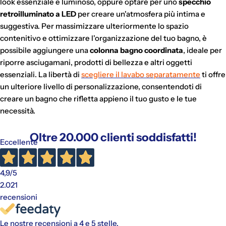
look essenziale e luminoso, oppure optare per uno
specchio
Al momento dell'acquisto, viene effettuato un pagamento
retroilluminato a LED
per creare un'atmosfera più intima e
iniziale a cui fanno seguito rate mensili. Il valore include
suggestiva. Per massimizzare ulteriormente lo spazio
eventuali costi di spedizione calcolati al checkout.
contenitivo e ottimizzare l'organizzazione del tuo bagno, è
possibile aggiungere una
colonna bagno coordinata
, ideale per
riporre asciugamani, prodotti di bellezza e altri oggetti
essenziali. La libertà di
scegliere il lavabo separatamente
ti offre
un ulteriore livello di personalizzazione, consentendoti di
creare un bagno che rifletta appieno il tuo gusto e le tue
necessità.
Oltre 20.000 clienti soddisfatti!
Eccellente
4,9
/5
2.021
recensioni
Le nostre recensioni a 4 e 5 stelle.