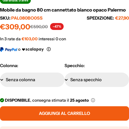
Garanzia: 5 anni
Mobile da bagno 80 cm cannettato bianco opaco Palermo
SKU:
PAL080BO0SS
SPEDIZIONE:
€27,90
Prezzo
Prezzo
€309,00
€590,00
-47%
di
normale
vendita
In 3 rate da
€
103,00
interessi 0 con
o
Ⓘ
Colonna:
Specchio:
DISPONIBILE
, consegna stimata il
25 agosto
ⓘ
AGGIUNGI AL CARRELLO