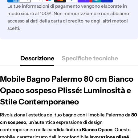
pagamento
Le tue informazioni di pagamento vengono elaborate in
modo sicuro al 100%. Non memorizziamo e non abbiamo
accesso ai dati della carta di credito ne degli altri metodi
scelti.
Descrizione
Specifiche tecniche
Mobile Bagno Palermo 80 cm Bianco
Opaco sospeso Plissé: Luminosità e
Stile Contemporaneo
Rivoluziona l'estetica del tuo bagno con il mobile Palermo da
80
cm sospeso
, un'autentica espressione di design
contemporaneo nella candida finitura
Bianco Opaco
. Questo
mobile, caratterizzato dall'inconfondibile
lavorazione plissé
,