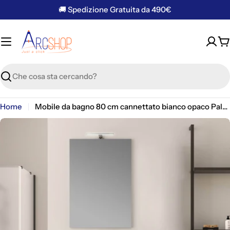
Vai
🚚 Spedizione Gratuita da 490€
al
contenuto
C
Ricerca
Home
Mobile da bagno 80 cm cannettato bianco opaco Palermo