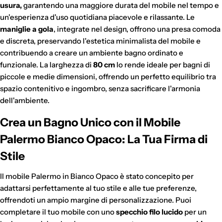
usura,
garantendo una maggiore durata del mobile nel tempo e
un'esperienza d'uso quotidiana piacevole e rilassante. Le
maniglie a gola
, integrate nel design, offrono una presa comoda
e discreta, preservando l'estetica minimalista del mobile e
contribuendo a creare un ambiente bagno ordinato e
funzionale. La larghezza di
80 cm
lo rende ideale per bagni di
piccole e medie dimensioni, offrendo un perfetto equilibrio tra
spazio contenitivo e ingombro, senza sacrificare l'armonia
dell'ambiente.
Crea un Bagno Unico con il Mobile
Palermo Bianco Opaco: La Tua Firma di
Stile
Gli addebiti avverranno automaticamente sul metodo di
Il mobile Palermo in Bianco Opaco è stato concepito per
pagamento scelto, senza alcun costo aggiuntivo.
adattarsi perfettamente al tuo stile e alle tue preferenze,
"Paga in 3 rate"
è un finanziamento senza interessi per gli
offrendoti un ampio margine di personalizzazione. Puoi
acquisti idonei (da €30,00 a €2.000,00).
completare il tuo mobile con uno
specchio filo lucido
per un
Disponibile con PayPal e tramite Scalapay (VISA, Mastercard
e AMEX).