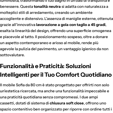
luminosità, trasformando il tuo bagno in un'oasi di tranquillità e
benessere. Questa
tonalità neutra
si adatta con naturalezza a
molteplici stili di arredamento, creando un ambiente
accogliente e distensivo. L'assenza di maniglie esterne, ottenuta
grazie all'innovativa
lavorazione a gola con taglio a 45 gradi
,
esalta la linearità del design, offrendo una superficie omogenea
e piacevole al tatto. Il posizionamento sospeso, oltre a donare
un aspetto contemporaneo e arioso al mobile, rende più
agevole la pulizia del pavimento, un vantaggio igienico da non
sottovalutare.
Funzionalità e Praticità: Soluzioni
Intelligenti per il Tuo Comfort Quotidiano
Il mobile Sofia da 80 cm è stato progettato per offrirti non solo
un'estetica ricercata, ma anche una funzionalità impeccabile e
una praticità quotidiana senza compromessi. I due ampi
cassetti, dotati di sistema di
chiusura soft close
, offrono uno
spazio contenitivo ben organizzato per riporre con ordine tutti i