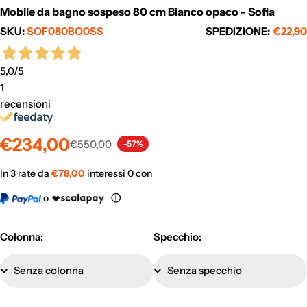
Mobile da bagno sospeso 80 cm Bianco opaco - Sofia
SKU:
SOF080BO0SS
SPEDIZIONE:
€22,90
5,0
/5
1
recensioni
Prezzo
Prezzo
€234,00
€550,00
-57%
di
normale
vendita
In 3 rate da
€
78,00
interessi 0 con
o
Ⓘ
Colonna:
Specchio: