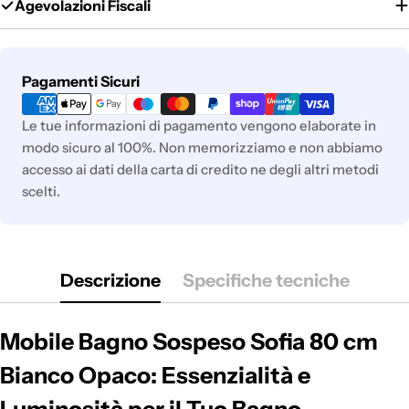
Agevolazioni Fiscali
Metodi
Pagamenti Sicuri
di
pagamento
Le tue informazioni di pagamento vengono elaborate in
modo sicuro al 100%. Non memorizziamo e non abbiamo
accesso ai dati della carta di credito ne degli altri metodi
scelti.
Descrizione
Specifiche tecniche
Mobile Bagno Sospeso Sofia 80 cm
Bianco Opaco: Essenzialità e
Luminosità per il Tuo Bagno