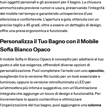
tuoi oggetti personali e gli accessori per il bagno. La chiusura
ammortizzata previene rumori e usura, preservando l'integrità
del mobile nel tempo e garantendo un'esperienza d'uso
silenziosa e confortevole. L'apertura a gola, ottenuta con un
preciso taglio a 45 gradi, oltre a essere un dettaglio di design,
offre una presa ergonomica e funzionale.
Personalizza il Tuo Bagno con il Mobile
Sofia Bianco Opaco
Gli addebiti avverranno automaticamente sul metodo di
pagamento scelto, senza alcun costo aggiuntivo.
Il mobile Sofia in Bianco Opaco è concepito per adattarsi al tuo
"Paga in 3 rate"
è un finanziamento senza interessi per gli
gusto e alle tue esigenze, offrendoti diverse opzioni di
acquisti idonei (da €30,00 a €2.000,00).
personalizzazione. Puoi completare l'arredo con uno
specchio
,
Disponibile con PayPal e tramite Scalapay (VISA, Mastercard
scegliendo tra la versione filo lucido per un look essenziale e
e AMEX).
luminoso, oppure la versione retroilluminata a LED per
Al momento dell'acquisto, viene effettuato un pagamento
iniziale a cui fanno seguito rate mensili. Il valore include
un'atmosfera più intima e suggestiva, con un'illuminazione
eventuali costi di spedizione calcolati al checkout.
integrata che aggiunge un tocco di design e funzionalità. Per
incrementare lo spazio contenitivo e ottimizzare
l'organizzazione del tuo bagno, puoi aggiungere una
colonna