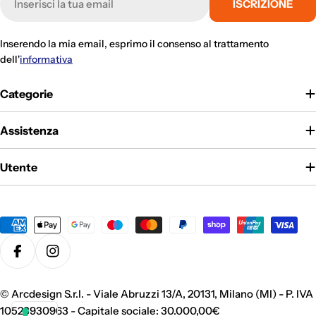
ISCRIZIONE
mail
Inserendo la mia email, esprimo il consenso al trattamento
dell'
informativa
Categorie
Assistenza
Utente
Metodi
di
pagamento
Facebook
Instagram
©
Arcdesign S.r.l. - Viale Abruzzi 13/A, 20131, Milano (MI) - P. IVA
10523930963 - Capitale sociale: 30.000,00€