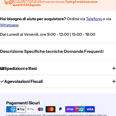
Acquista i tuoi prodotti senza stress.
Tutti gli ordini saranno
spediti il 24 Agosto.
Hai bisogno di aiuto per acquistare?
Ordina via
Telefono
o via
Whatsapp
Dal Lunedì al Venerdì, ore 9:00 - 13:00 | 15:00 - 18:00
Descrizione
Specifiche tecniche
Domande Frequenti
|
|
Spedizioni e Resi
Agevolazioni Fiscali
Metodi
Pagamenti Sicuri
di
pagamento
Le tue informazioni di pagamento vengono elaborate in