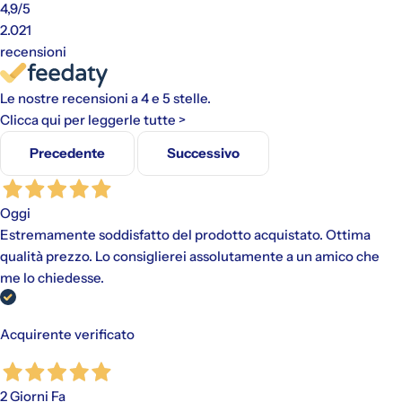
4,9
/5
2.021
recensioni
Le nostre recensioni a 4 e 5 stelle.
Clicca qui per leggerle tutte >
Precedente
Successivo
Gli addebiti avverranno automaticamente sul metodo di
pagamento scelto, senza alcun costo aggiuntivo.
"Paga in 3 rate"
è un finanziamento senza interessi per gli
Oggi
acquisti idonei (da €30,00 a €2.000,00).
Estremamente soddisfatto del prodotto acquistato. Ottima
Disponibile con PayPal e tramite Scalapay (VISA, Mastercard
e AMEX).
qualità prezzo. Lo consiglierei assolutamente a un amico che
Al momento dell'acquisto, viene effettuato un pagamento
me lo chiedesse.
iniziale a cui fanno seguito rate mensili. Il valore include
eventuali costi di spedizione calcolati al checkout.
Acquirente verificato
2 Giorni Fa