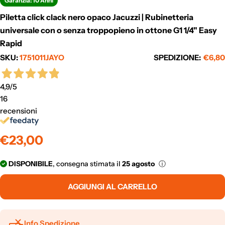
Garanzia: 10 Anni
Piletta click clack nero opaco Jacuzzi | Rubinetteria
universale con o senza troppopieno in ottone G1 1/4" Easy
Rapid
SKU:
1751011JAYO
SPEDIZIONE:
€6,80
4,9
/5
16
recensioni
Prezzo
€23,00
normale
DISPONIBILE
, consegna stimata il
25 agosto
ⓘ
AGGIUNGI AL CARRELLO
Info Spedizione