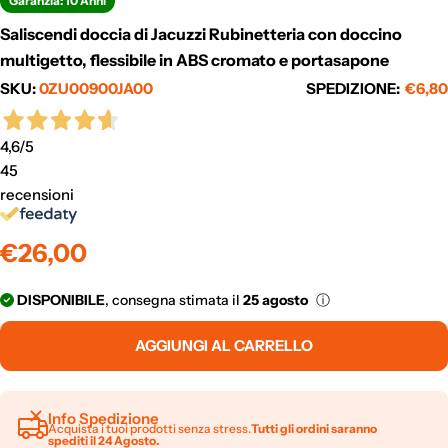
Garanzia: 10 Anni
Saliscendi doccia di Jacuzzi Rubinetteria con doccino
multigetto, flessibile in ABS cromato e portasapone
SKU:
0ZU00900JA00
SPEDIZIONE:
€6,80
4,6
/5
45
recensioni
Prezzo
€26,00
normale
DISPONIBILE
, consegna stimata il
25 agosto
ⓘ
AGGIUNGI AL CARRELLO
Info Spedizione
Acquista i tuoi prodotti senza stress.
Tutti gli ordini saranno
spediti il 24 Agosto.