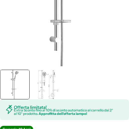
Apri supporto 0 in modalità modale
Offerta limitata!
Extra Sconto fino al 10% di sconto automatico al carrello dal 2°
al 10° prodotto.
Approfitta dell'offerta lampo!