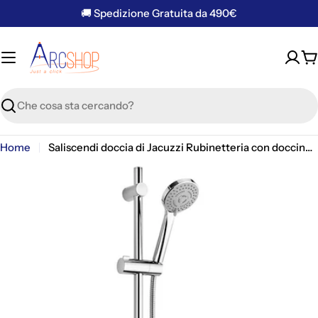
Vai
🚚 Spedizione Gratuita da 490€
al
contenuto
C
Ricerca
Home
Saliscendi doccia di Jacuzzi Rubinetteria con doccino multigetto, flessibile in ABS cromato e portasapone