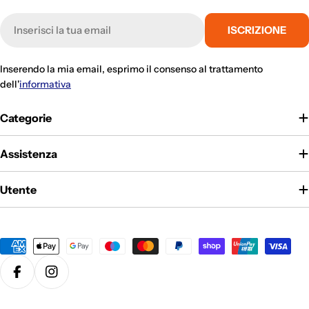
E-
ISCRIZIONE
mail
Inserendo la mia email, esprimo il consenso al trattamento
dell'
informativa
Categorie
Assistenza
Utente
Metodi
di
pagamento
Facebook
Instagram