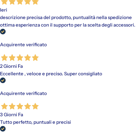
"Paga in 3 rate"
è un finanziamento senza interessi per gli
Ieri
acquisti idonei (da €30,00 a €2.000,00).
descrizione precisa del prodotto, puntualità nella spedizione
Disponibile con PayPal e tramite Scalapay (VISA, Mastercard
e AMEX).
ottima esperienza con il supporto per la scelta degli accessori.
Al momento dell'acquisto, viene effettuato un pagamento
iniziale a cui fanno seguito rate mensili. Il valore include
eventuali costi di spedizione calcolati al checkout.
Acquirente verificato
2 Giorni Fa
Eccellente , veloce e preciso. Super consigliato
Acquirente verificato
3 Giorni Fa
Tutto perfetto, puntuali e precisi