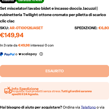
Esaurito
Garanzia: 10 Anni
Set miscelatori lavabo bidet e incasso doccia Jacuzzi |
rubinetteria Twilight ottone cromato per piletta di scarico
clic clac
SKU:
AR-0TI00126JASET
SPEDIZIONE:
€6,80
Prezzo
€149,94
normale
In 3 rate da
€
49,98
interessi 0 con
o
Ⓘ
ESAURITO
Info Spedizione
Acquista i tuoi prodotti senza stress.
Tutti gli ordini saranno
spediti il 24 Agosto.
Hai bisogno di aiuto per acquistare?
Ordina via
Telefono
o via