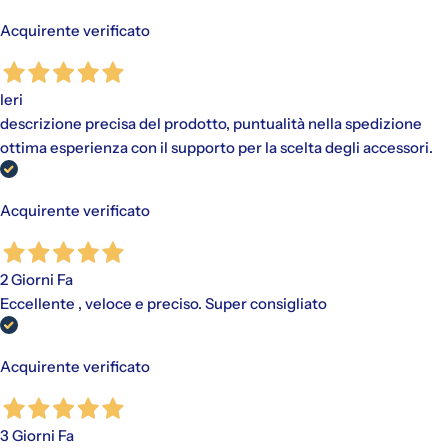
Gli addebiti avverranno automaticamente sul metodo di
pagamento scelto, senza alcun costo aggiuntivo.
Acquirente verificato
"Paga in 3 rate"
è un finanziamento senza interessi per gli
acquisti idonei (da €30,00 a €2.000,00).
Disponibile con PayPal e tramite Scalapay (VISA, Mastercard
Ieri
e AMEX).
descrizione precisa del prodotto, puntualità nella spedizione
Al momento dell'acquisto, viene effettuato un pagamento
ottima esperienza con il supporto per la scelta degli accessori.
iniziale a cui fanno seguito rate mensili. Il valore include
eventuali costi di spedizione calcolati al checkout.
Acquirente verificato
2 Giorni Fa
Eccellente , veloce e preciso. Super consigliato
Acquirente verificato
3 Giorni Fa