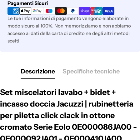
Metodi
Pagamenti Sicuri
di
pagamento
Le tue informazioni di pagamento vengono elaborate in
modo sicuro al 100%. Non memorizziamo e non abbiamo
accesso ai dati della carta di credito ne degli altri metodi
scelti.
Descrizione
Specifiche tecniche
Set miscelatori lavabo + bidet +
incasso doccia Jacuzzi | rubinetteria
per piletta click clack in ottone
cromato Serie Eolo 0E000086JA00 -
0E000092JA01 - 0E000410JA00