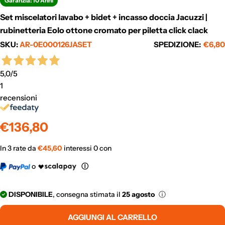
Garanzia: 10 Anni
Set miscelatori lavabo + bidet + incasso doccia Jacuzzi |
rubinetteria Eolo ottone cromato per piletta click clack
SKU:
AR-0E000126JASET
SPEDIZIONE:
€6,80
5,0
/5
1
recensioni
Prezzo
€136,80
normale
In 3 rate da
€
45,60
interessi 0 con
o
Ⓘ
DISPONIBILE
, consegna stimata il
25 agosto
ⓘ
AGGIUNGI AL CARRELLO