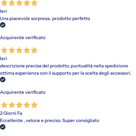
Ieri
Gli addebiti avverranno automaticamente sul metodo di
Una piacevole sorpresa.. prodotto perfetto
pagamento scelto, senza alcun costo aggiuntivo.
"Paga in 3 rate"
è un finanziamento senza interessi per gli
acquisti idonei (da €30,00 a €2.000,00).
Acquirente verificato
Disponibile con PayPal e tramite Scalapay (VISA, Mastercard
e AMEX).
Al momento dell'acquisto, viene effettuato un pagamento
Ieri
iniziale a cui fanno seguito rate mensili. Il valore include
eventuali costi di spedizione calcolati al checkout.
descrizione precisa del prodotto, puntualità nella spedizione
ottima esperienza con il supporto per la scelta degli accessori.
Acquirente verificato
2 Giorni Fa
Eccellente , veloce e preciso. Super consigliato