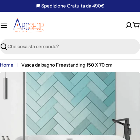
Vai
🚚 Spedizione Gratuita da 490€
al
contenuto
C
Ricerca
Home
Vasca da bagno Freestanding 150 X 70 cm
Apri supporto 0 in modalità modale