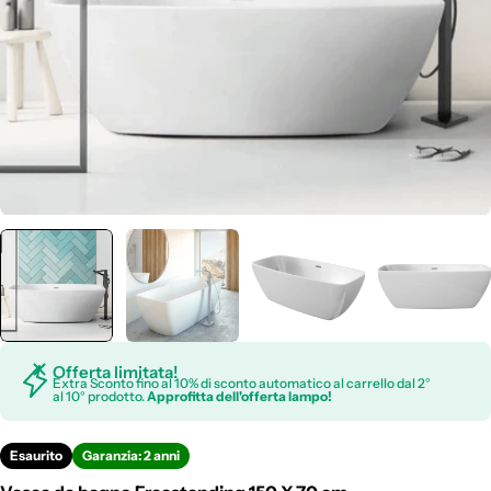
Offerta limitata!
Extra Sconto fino al 10% di sconto automatico al carrello dal 2°
al 10° prodotto.
Approfitta dell'offerta lampo!
Esaurito
Garanzia: 2 anni