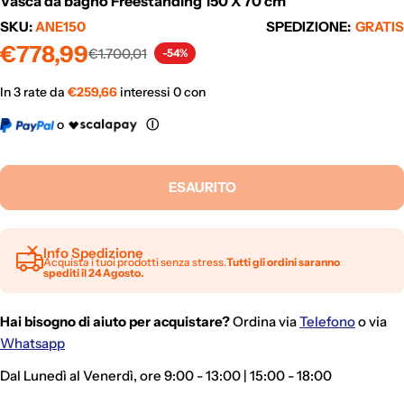
Vasca da bagno Freestanding 150 X 70 cm
SKU:
ANE150
SPEDIZIONE:
GRATIS
Prezzo
Prezzo
€778,99
€1.700,01
-54%
di
normale
vendita
In 3 rate da
€
259,66
interessi 0 con
o
Ⓘ
ESAURITO
Info Spedizione
Acquista i tuoi prodotti senza stress.
Tutti gli ordini saranno
spediti il 24 Agosto.
Hai bisogno di aiuto per acquistare?
Ordina via
Telefono
o via
Whatsapp
Dal Lunedì al Venerdì, ore 9:00 - 13:00 | 15:00 - 18:00