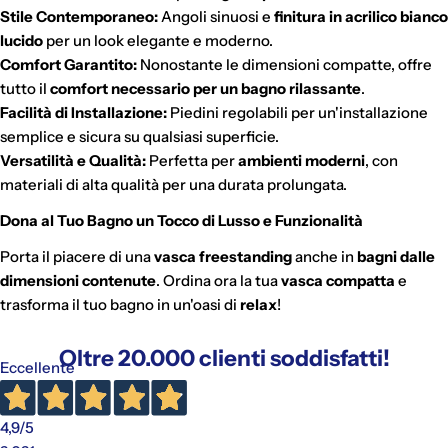
Stile Contemporaneo:
Angoli sinuosi e
finitura in acrilico bianco
lucido
per un look elegante e moderno.
Comfort Garantito:
Nonostante le dimensioni compatte, offre
tutto il
comfort necessario per un bagno rilassante
.
Facilità di Installazione:
Piedini regolabili per un'installazione
semplice e sicura su qualsiasi superficie.
Versatilità e Qualità:
Perfetta per
ambienti moderni
, con
materiali di alta qualità per una durata prolungata.
Dona al Tuo Bagno un Tocco di Lusso e Funzionalità
Porta il piacere di una
vasca freestanding
anche in
bagni dalle
dimensioni contenute
. Ordina ora la tua
vasca compatta
e
trasforma il tuo bagno in un'oasi di
relax
!
Oltre 20.000 clienti soddisfatti!
Eccellente
Gli addebiti avverranno automaticamente sul metodo di
pagamento scelto, senza alcun costo aggiuntivo.
4,9
/5
"Paga in 3 rate"
è un finanziamento senza interessi per gli
acquisti idonei (da €30,00 a €2.000,00).