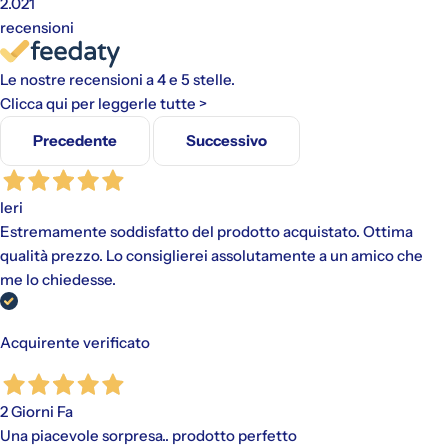
2.021
Disponibile con PayPal e tramite Scalapay (VISA, Mastercard
recensioni
e AMEX).
Al momento dell'acquisto, viene effettuato un pagamento
Le nostre recensioni a 4 e 5 stelle.
iniziale a cui fanno seguito rate mensili. Il valore include
eventuali costi di spedizione calcolati al checkout.
Clicca qui per leggerle tutte >
Precedente
Successivo
Ieri
Estremamente soddisfatto del prodotto acquistato. Ottima
qualità prezzo. Lo consiglierei assolutamente a un amico che
me lo chiedesse.
Acquirente verificato
2 Giorni Fa
Una piacevole sorpresa.. prodotto perfetto